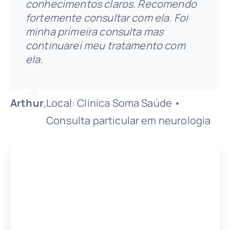
conhecimentos claros. Recomendo
atenciosa, sem pressa nos
indico para todos os meus parentes.
Andréa Soares
,
Local: Clínica Soma
fortemente consultar com ela. Foi
atendimentos , pediu exames ;
Mônica
Cristina
,
Local: Clínica Soma Saúde •
,
Local: Neuromodulação •
Carrijo Ferreira
Saúde • Consulta
minha primeira consulta mas
excelente atendimento. Muito
Pedro
,
Local: Telemedicina •
Natália
,
Local: Clínica Soma Saúde •
Consulta neurologia
Neuromodulação
neurologia
continuarei meu tratamento com
obrigada
Rabelo
Teleconsulta
Consulta neurologia
ela.
Misia
,
Local: Clínica Soma Saúde •
Portes
Consulta particular em neurologia
Arthur
,
Local: Clínica Soma Saúde •
Consulta particular em neurologia