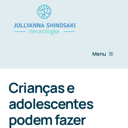
Ir
para
o
conteúdo
Menu
Home
Crianças e
Sobre Mim
adolescentes
AVC
podem fazer